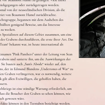
e vor Beaumont Hamel zu gelangen. Viele dieser
ückgegangen oder zurückgetragen worden.
mal von der neuseeländischen Division, als die
ebiet von Beaumont Hamel zurückbrachte.
hichtsgruppe, begannen mit dem Ausheben des
hüllten genügend Beweise, um das Interesse
 zu wecken.
n Spezialisten auf diesem Gebiet zusammen, um eine
 des Grabens durchzuführen, die erste ihrer Art. Das
Team“ bekannt war, ist heute international als
tznamen "Pink Panthers" unter der Leitung von Sean
rabens und sanierte ihn, um die Auswirkungen der
 Sie bauten auch „Sam's Abode“ wieder auf, den
ns, der in Edmund Blundens „Undertones of War“ zu
den Graben verlängerten, war es notwendig, weitere
ilt allen Freiwilligen, die geholfen haben, die
ssern.
tkriegs ist eine ständige Wartung erforderlich, um
dass die Besucher den Graben so sehen können, wie
uch gewesen wäre.
fakte können in den Teestuben besichtigt werden.