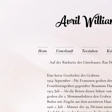
Avril Willi
Heim
Unterkunft
Teestuben
Kel
Auf der Rückseite des Gästehauses, Rue D
Eine kurze Geschichte des Grabens:
1914: September - Die Franzosen gruben de
Frontliniengräben gegenüber Beaumont Ham
1915: Juli – Als die Briten diesen Sektor 
gruben die 2. Monmouthshires den Graben n
Boden mit Ziegeln aus dem zerstörten Haus 
1916: 1. Juli – Männer der 29. Division nu