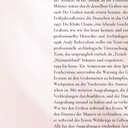
der Schlacht an der Somme an die Frontlini
Männer wären durch denselben Graben zur
1918: Der Graben wurde erneut benutzt, dies
Frühjahrsoffensive die Deutschen in das G
1997: Die Khaki Chums, eine lebende Gesc
Grabens, wie wir ihn heute kennen, und ent
professioneller Historiker und Archäologen
1998: Andy Robertshaw stellte ein Team vo
professionelle archäologische Untersuchung
Team, das ursprünglich einfach als „Trench 
„Niemandsland“ bekannt und respektiert.
1999 bis heute: Ein Armeeteam mit dem Spi
Featherstone unternahm die Wartung des G
Erosion an den Grabenseiten zu bekämpfen.
Wachposten an der Vorderseite des Anwese
sehen ist. Mit weiteren Ausgrabungen, die 
Verkleidungen durchzuführen, und der Dank g
Ausgrabung instand zu halten und zu verbe
Wie bei den Gräben während des Ersten Wel
den Einsturz der Mauern zu verhindern, so
er während des Ersten Weltkriegs in Gebra
Alle bei den Ausgrabungen entdeckten Arte