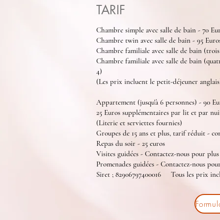
TARIF
Chambre simple avec salle de bain - 70 Eur
Chambre twin avec salle de bain - 95 Euro
Chambre familiale avec salle de bain (trois
Chambre familiale avec salle de bain (quat
4)
(Les prix incluent le petit-déjeuner anglais
Appartement (jusqu'à 6 personnes) - 90 Eu
25 Euros supplémentaires par lit et par nu
(Literie et serviettes fournies)
Groupes de 15 ans et plus, tarif réduit - c
Repas du soir - 25 euros
Visites guidées - Contactez-nous pour plus 
Promenades guidées - Contactez-nous pour 
Siret ; 82906797400016 Tous les prix in