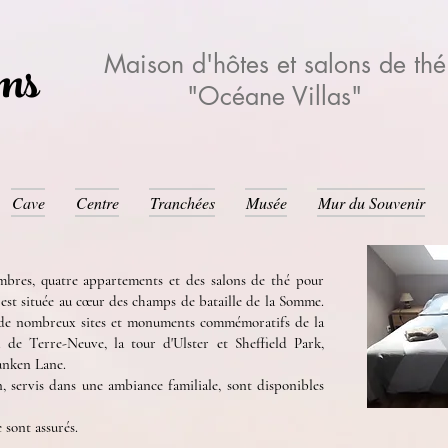
ams
Maison d'hôtes et salons de thé
"Océane Villas"
Cave
Centre
Tranchées
Musée
Mur du Souvenir
mbres, quatre appartements et des salons de thé pour
e est située au cœur des champs de bataille de la Somme.
s de nombreux sites et monuments commémoratifs de la
e Terre-Neuve, la tour d'Ulster et Sheffield Park,
unken Lane.
n, servis dans une ambiance familiale, sont disponibles
 sont assurés.